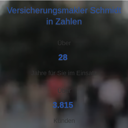
Ver­sicherungs­makler Schmidt
in Zahlen
Über
34
Jahre für Sie im Einsatz
Über
4.713
Kunden