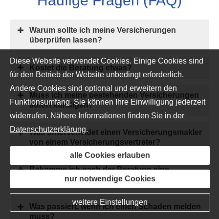
Häufige Fragen (FAQ)
Warum sollte ich meine Versicherungen
überprüfen lassen?
Diese Website verwendet Cookies. Einige Cookies sind
Kostet die Beratung etwas?
für den Betrieb der Website unbedingt erforderlich.
Andere Cookies sind optional und erweitern den
Muss ich meine bestehenden Versicherungen
Funktionsumfang. Sie können Ihre Einwilligung jederzeit
sofort kündigen?
widerrufen. Nähere Informationen finden Sie in der
Datenschutzerklärung
.
Was unterscheidet einen Ver­sicherungs­makler
von einem Versicherungsvertreter?
alle Cookies erlauben
Bekomme ich nach der Beratung eine
nur notwendige Cookies
konkrete Empfehlung?
weitere Einstellungen
Was passiert, wenn ich einen Schaden melden
muss?