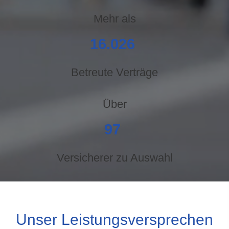
Mehr als
19.797
Betreute Verträge
Über
119
Versicherer zu Auswahl
Unser Leistungsversprechen