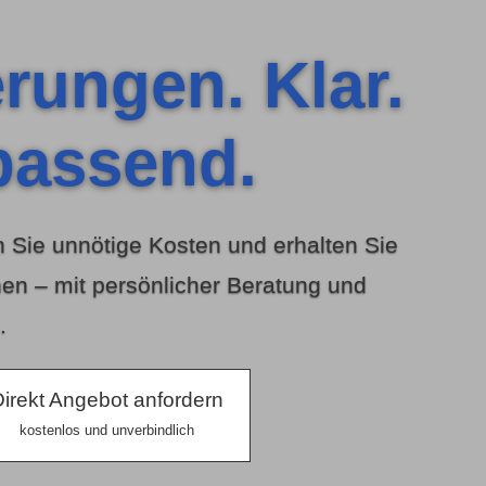
erungen. Klar.
passend.
 Sie unnötige Kosten und erhalten Sie
en – mit persönlicher Beratung und
.
irekt An­ge­bot an­for­dern
kostenlos und unverbindlich