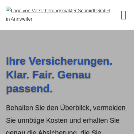
Ihre Versicherungen.
Klar. Fair. Genau
passend.
Behalten Sie den Überblick, vermeiden
Sie unnötige Kosten und erhalten Sie
genau die Absicherung, die Sie